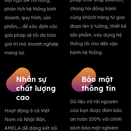
Đội ngũ BA tài năng,
chúng tôi đồng hành
phân tích hệ thống kinh
cùng khách hàng từ giai
doanh, quy trình, sản
đoạn lên ý tưởng, thiết kế
phẩm,… để xác định các
sản phẩm, xây dựng hệ
giải pháp sẽ tối đa hóa
thống lõi cho đến vận
giá trị mà doanh nghiệp
hành hệ thống.
mang lại.
Nhân sự
Bảo mật
chất lượng
thông tin
cao
Dữ liệu và tài nguyên
của bạn được đảm bảo
Hoạt động ở cả Việt
an toàn 100% với chính
Nam và Nhật Bản,
sách bảo mật nghiêm
AMELA dễ dàng kết nối