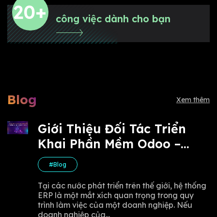
20+
công việc dành cho bạn
Blog
Xem thêm
Giới Thiệu Đối Tác Triển
Khai Phần Mềm Odoo –
Quản Trị Doanh Nghiệp Với
#Blog
10,000 Module
Tại các nước phát triển trên thế giới, hệ thống
ERP là một mắt xích quan trọng trong quy
trình làm việc của một doanh nghiệp. Nếu
doanh nghiệp của...