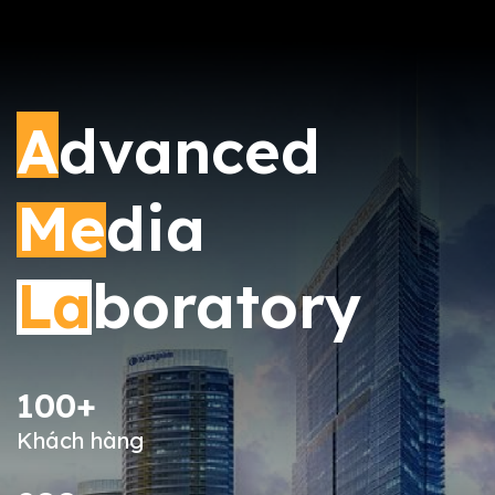
A
dvanced
Me
dia
La
boratory
100+
Khách hàng