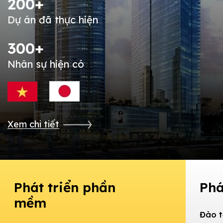
200+
Dự án đã thực hiện
300+
Nhân sự hiện có
Xem chi tiết
Phát triển phần
Phá
mềm
Đào t