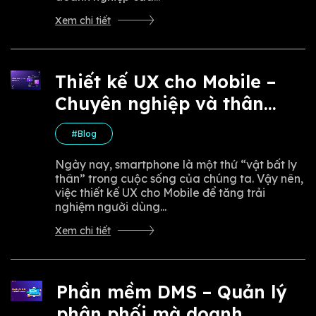
Xem chi tiết
Thiết kế UX cho Mobile –
Chuyên nghiệp và thân
thiện với người dùng
#Blog
Ngày nay, smartphone là một thứ “vật bất ly
thân” trong cuộc sống của chúng ta. Vậy nên,
việc thiết kế UX cho Mobile để tăng trải
nghiệm người dùng...
Xem chi tiết
Phần mềm DMS – Quản lý
phân phối mà doanh