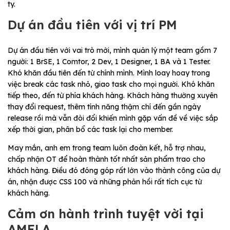
ty.
Dự án đầu tiên với vị trí PM
Dự án đầu tiên với vai trò mới, mình quản lý một team gồm 7
người: 1 BrSE, 1 Comtor, 2 Dev, 1 Designer, 1 BA và 1 Tester.
Khó khăn đầu tiên đến từ chính mình. Mình loay hoay trong
việc break các task nhỏ, giao task cho mọi người. Khó khăn
tiếp theo, đến từ phía khách hàng. Khách hàng thường xuyên
thay đổi request, thêm tính năng thậm chí đến gần ngày
release rồi mà vẫn đòi đổi khiến mình gặp vấn đề về việc sắp
xếp thời gian, phân bổ các task lại cho member.
May mắn, anh em trong team luôn đoàn kết, hỗ trợ nhau,
chấp nhận OT để hoàn thành tốt nhất sản phẩm trao cho
khách hàng. Điều đó đóng góp rất lớn vào thành công của dự
án, nhận được CSS 100 và những phản hồi rất tích cực từ
khách hàng.
Cảm ơn hành trình tuyệt vời tại
AMELA