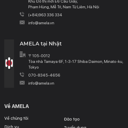
Khu Đô thị mới E6 Cầu Giấy,
Phạm Hùng, Mễ Trì, Nam Từ Liêm, Hà Nội
(+84)963 336 334
info@amela.vn
AMELA tại Nhật
〒105-0012
Tòa nhà Tamaya 6F, 1-3-17 Shiba Daimon, Minato-ku,
Tokyo
070-8345-4656
info@amela.vn
Về AMELA
Về chúng tôi
Đào tạo
Dịch vụ
Tuyển dụng