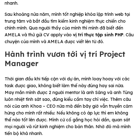
nhanh.
Sau khoảng nửa năm, mình tốt nghiệp khóa lập trình web tại
trung tâm và bắt đầu tìm kiếm kinh nghiệm thực chiến cho
chính mình. Qua người thầy của mình thì mình đã biết đến
AMELA và thử gửi CV apply vào
vị trí thực tập sinh PHP
. Câu
chuyện của mình và AMELA được viết lên từ đó.
Hành trình vươn tới vị trí Project
Manager
Thời gian đầu khi tiếp cận với dự án, mình loay hoay với các
task được giao, không biết làm thế này đúng hay sai nữa.
May mắn mình được 2 người mentor là anh Sáng và anh Tùng
luôn nhiệt tình sát sao, đúng kiểu cầm tay chỉ việc. Thêm câu
nói của anh Khoa – CEO nữa mà đến bây giờ vẫn truyền cảm
hứng cho mình rất nhiều: Nếu không có áp lực thì em không
thể nào tốt lên được. Mình cứ cố gắng học hỏi dần, quan sát
mọi người và rút kinh nghiệm cho bản thân. Nhờ đó mà mình
tiến bộ khá nhanh.