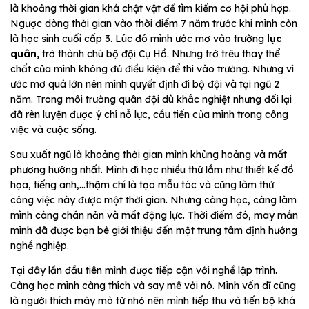
là khoảng thời gian khá chật vật để tìm kiếm cơ hội phù hợp.
Ngược dòng thời gian vào thời điểm 7 năm trước khi mình còn
là học sinh cuối cấp 3. Lúc đó mình ước mơ vào trường
lục
quân,
trở thành chú bộ đội Cụ Hồ. Nhưng trớ trêu thay thể
chất của mình không đủ điều kiện để thi vào trường. Nhưng vì
ước mơ quá lớn nên mình quyết định đi bộ đội và tại ngũ 2
năm. Trong môi trường quân đội dù khắc nghiệt nhưng đổi lại
đã rèn luyện được ý chí nỗ lực, cầu tiến của mình trong công
việc và cuộc sống.
Sau xuất ngũ là khoảng thời gian mình khủng hoảng và mất
phương hướng nhất. Mình đi học nhiều thứ lắm như thiết kế đồ
họa, tiếng anh,…thậm chí là tạo mẫu tóc và cũng làm thử
công việc này được một thời gian. Nhưng càng học, càng làm
mình càng chán nản và mất động lực. Thời điểm đó, may mắn
mình đã được bạn bè giới thiệu đến một trung tâm định hướng
nghề nghiệp.
Tại đây lần đầu tiên mình được tiếp cận với nghề lập trình.
Càng học mình càng thích và say mê với nó. Mình vốn dĩ cũng
là người thích mày mò từ nhỏ nên mình tiếp thu và tiến bộ khá