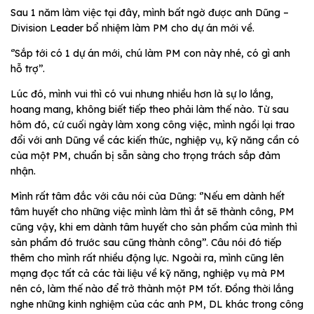
Sau 1 năm làm việc tại đây, mình bất ngờ được anh Dũng –
Division Leader bổ nhiệm làm PM cho dự án mới về.
‘’Sắp tới có 1 dự án mới, chú làm PM con này nhé, có gì anh
hỗ trợ’’.
Lúc đó, mình vui thì có vui nhưng nhiều hơn là sự lo lắng,
hoang mang, không biết tiếp theo phải làm thế nào. Từ sau
hôm đó, cứ cuối ngày làm xong công việc, mình ngồi lại trao
đổi với anh Dũng về các kiến thức, nghiệp vụ, kỹ năng cần có
của một PM, chuẩn bị sẵn sàng cho trọng trách sắp đảm
nhận.
Mình rất tâm đắc với câu nói của Dũng: ‘’Nếu em dành hết
tâm huyết cho những việc mình làm thì ắt sẽ thành công, PM
cũng vậy, khi em dành tâm huyết cho sản phẩm của mình thì
sản phẩm đó trước sau cũng thành công’’. Câu nói đó tiếp
thêm cho mình rất nhiều động lực. Ngoài ra, mình cũng lên
mạng đọc tất cả các tài liệu về kỹ năng, nghiệp vụ mà PM
nên có, làm thế nào để trở thành một PM tốt. Đồng thời lắng
nghe những kinh nghiệm của các anh PM, DL khác trong công