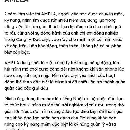
2 năm làm việc tại AMELA, ngoài việc học được chuyên môn,
kỹ năng, mình tìm được rất nhiều niềm vui, động lực trong
công việc từ cảm giác thành tựu đạt được dù chưa phải quá
to tát, cùng với sự đồng hành của anh chị em đồng nghiệp
trong Công ty. Đặc biệt, vào đây cho mình một cái nhìn khác
về cấp trên, luôn hòa đồng, thân thiện, không hề có sự phân
biết cấp bậc.
AMELA đúng chất là một công ty trẻ trung, năng động, làm
hết mình mà chơi cũng căng đét nên không khí văn phòng lúc
nào cũng rất nhộn nhịp. Mình đặc biệt yêu thích các hoạt
động thể thao đặc biệt là bilac khi đã nhiều lần trở thành quán
quân của các giải đấu.
Mình cũng đang theo học lớp tiếng Nhật do bộ phận đào tạo
tổ chức bởi vì mình muốn thử trải nghiệm
vị trí BrSE
trong thời
gian tới. Trước đó, mình cũng được tạo điều kiện để tham gia
các khóa đào tạo ngắn hạn dành cho PM cùng khóa học
nâng cao kỹ năng mềm đặc biệt là kỹ năng quản lý và ra