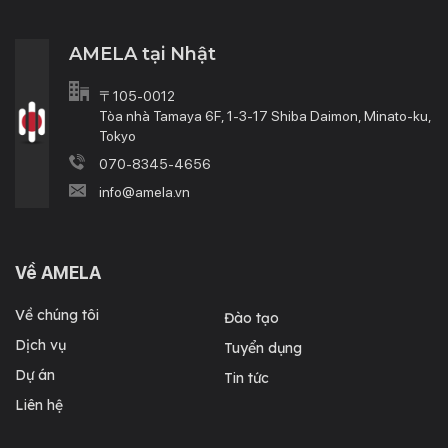
viết mã nguồn, triển khai smart contract và tương tác
với các giao thức và API của blockchain. 2. Phát triển
AMELA tại Nhật
smart contract Smart contract là các đoạn mã được
thực thi tự động trên blockchain. Blockchain software
developers cần có kiến thức sâu về ngôn…
〒105-0012
Tòa nhà Tamaya 6F, 1-3-17 Shiba Daimon, Minato-ku,
Tokyo
070-8345-4656
info@amela.vn
Về AMELA
Về chúng tôi
Đào tạo
Dịch vụ
Tuyển dụng
Dự án
Tin tức
Liên hệ