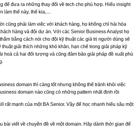
g để đưa ra những thay đổi về tech cho phù hợp. Hiểu insight
ốn làm thế này, thế kia,…
i cũng phải làm việc với khách hàng, họ không chỉ hài hòa
hách hàng và đội dự án. Với các Senior Business Analyst họ
thắm bằng cách nói cho đội kỹ thuật các giá trị người dùng sẽ
 thuật giải thích những khó khăn, hạn chế trong giải pháp kỹ
ài hoà cả hai đối tượng và cũng đảm bảo giải pháp đề xuất phù
g.
iness domain thì càng tốt nhưng không thể tránh khỏi việc
business domain nào cũng có những pattern nhất định rồi
ill rất mạnh của một BA Senior. Vậy để học nhanh hiểu sâu một
u bài viết về chuyên đề về một domain. Hãy dành thời gian để