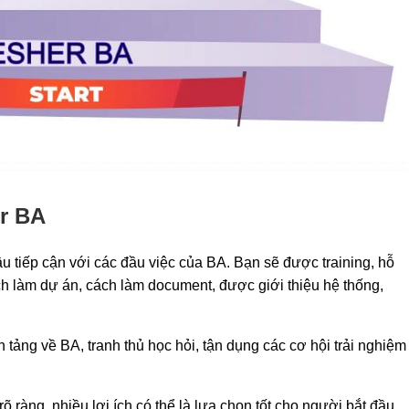
er BA
 tiếp cận với các đầu việc của BA. Bạn sẽ được training, hỗ
ch làm dự án, cách làm document, được giới thiệu hệ thống,
n tảng về BA, tranh thủ học hỏi, tận dụng các cơ hội trải nghiệm
rõ ràng, nhiều lợi ích có thể là lựa chọn tốt cho người bắt đầu.