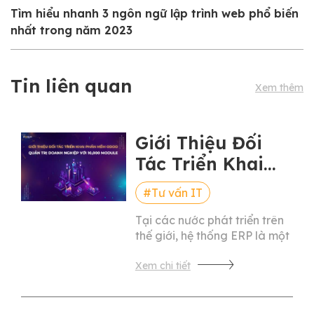
Tìm hiểu nhanh 3 ngôn ngữ lập trình web phổ biến
nhất trong năm 2023
Tin liên quan
Xem thêm
Giới Thiệu Đối
Tác Triển Khai
Phần Mềm Odoo
#Tư vấn IT
– Quản Trị Doanh
Tại các nước phát triển trên
Nghiệp Với
thế giới, hệ thống ERP là một
10,000 Module
mắt xích quan trọng trong
quy trình làm việc của một
doanh nghiệp. Nếu doanh
nghiệp của bạn đã và đang
đang triển khai hệ thống ERP,